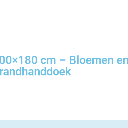
00×180 cm – Bloemen en V
trandhanddoek