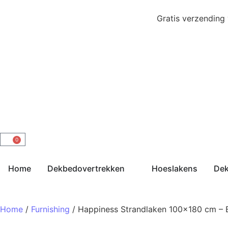
Gratis verzending
0
Home
Dekbedovertrekken
Hoeslakens
De
Home
/
Furnishing
/ Happiness Strandlaken 100×180 cm – B