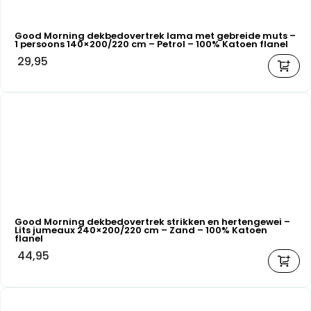
Good Morning dekbedovertrek lama met gebreide muts –
1 persoons 140×200/220 cm – Petrol – 100% Katoen flanel
29,95
Good Morning dekbedovertrek strikken en hertengewei –
Lits jumeaux 240×200/220 cm – Zand – 100% Katoen
flanel
44,95