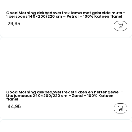
Good Morning dekbedovertrek lama met gebreide muts –
1 persoons 140×200/220 cm – Petrol – 100% Katoen flanel
29,95
Good Morning dekbedovertrek strikken en hertengewei –
Lits jumeaux 240×200/220 cm – Zand – 100% Katoen
flanel
44,95