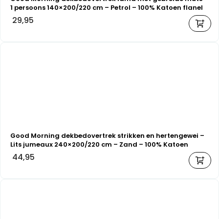
1 persoons 140×200/220 cm – Petrol – 100% Katoen flanel
29,95
Good Morning dekbedovertrek strikken en hertengewei –
Lits jumeaux 240×200/220 cm – Zand – 100% Katoen
flanel
44,95