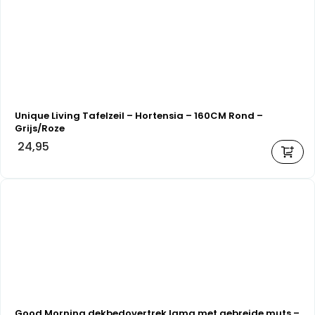
Unique Living Tafelzeil – Hortensia – 160CM Rond –
Grijs/Roze
24,95
Good Morning dekbedovertrek lama met gebreide muts –