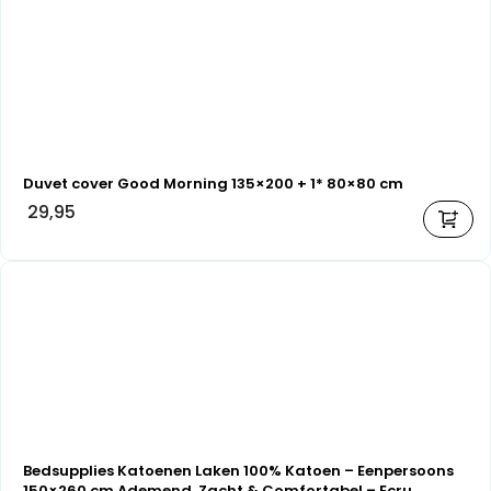
Duvet cover Good Morning 135×200 + 1* 80×80 cm
29,95
Bedsupplies Katoenen Laken 100% Katoen – Eenpersoons
150×260 cm Ademend, Zacht & Comfortabel – Ecru