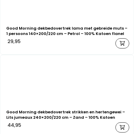
Good Morning dekbedovertrek lama met gebreide muts –
1 persoons 140×200/220 cm – Petrol – 100% Katoen flanel
29,95
Good Morning dekbedovertrek strikken en hertengewei –
Lits jumeaux 240×200/220 cm – Zand – 100% Katoen
flanel
44,95