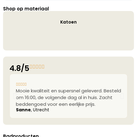
Shop op materiaal
Katoen
4.8/5
Mooie kwaliteit en supersnel geleverd. Besteld
P
om 16:00, de volgende dag al in huis. Zacht
m
beddengoed voor een eerlijke prijs.
g
Sanne
, Utrecht
M
Badproducten