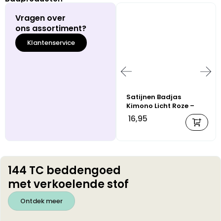
Vragen over
ons assortiment?
Klantenservice
Satijnen Badjas
Kimono Licht Roze –
Kort Model – Satijnen
16,95
Ochtendjas – Maat
M/L – 100% Satijn
Polyester
144 TC beddengoed
met verkoelende stof
Ontdek meer