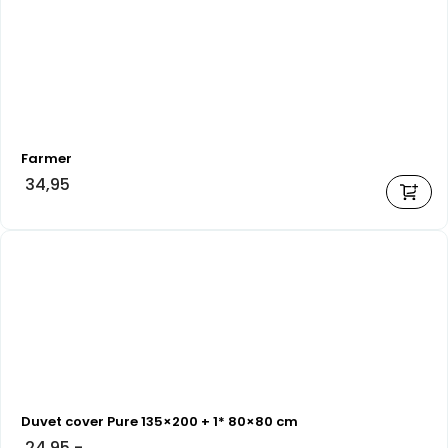
Farmer
34,95
Duvet cover Pure 135×200 + 1* 80×80 cm
24,95
-