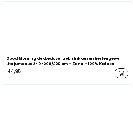
Good Morning dekbedovertrek strikken en hertengewei –
Lits jumeaux 240×200/220 cm – Zand – 100% Katoen
flanel
44,95