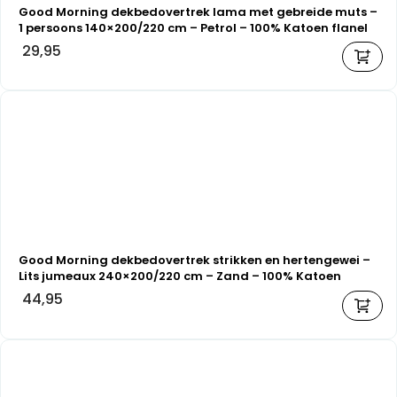
Good Morning dekbedovertrek lama met gebreide muts –
1 persoons 140×200/220 cm – Petrol – 100% Katoen flanel
29,95
Good Morning dekbedovertrek strikken en hertengewei –
Lits jumeaux 240×200/220 cm – Zand – 100% Katoen
flanel
44,95