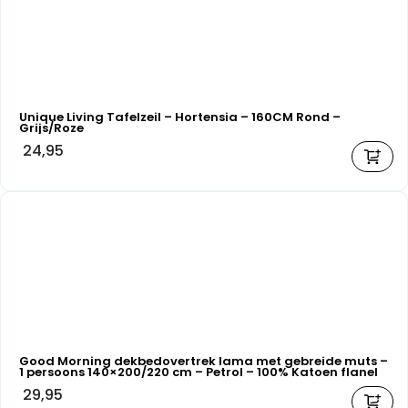
Unique Living Tafelzeil – Hortensia – 160CM Rond –
Grijs/Roze
24,95
Good Morning dekbedovertrek lama met gebreide muts –
1 persoons 140×200/220 cm – Petrol – 100% Katoen flanel
29,95