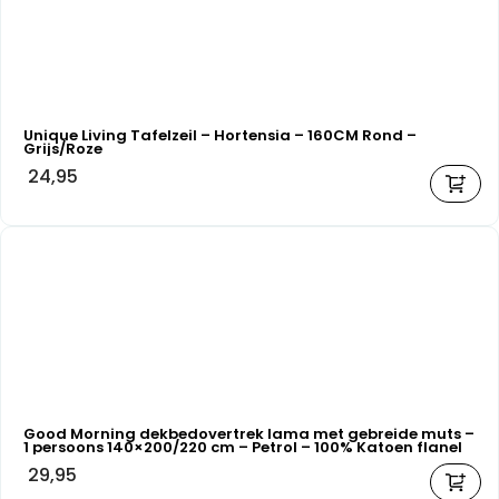
Unique Living Tafelzeil – Hortensia – 160CM Rond –
Grijs/Roze
24,95
Good Morning dekbedovertrek lama met gebreide muts –
1 persoons 140×200/220 cm – Petrol – 100% Katoen flanel
29,95