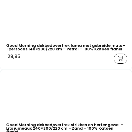
Good Morning dekbedovertrek lama met gebreide muts –
1 persoons 140×200/220 cm – Petrol – 100% Katoen flanel
29,95
Good Morning dekbedovertrek strikken en hertengewei –
Lits jumeaux 240×200/220 cm – Zand – 100% Katoen
flanel