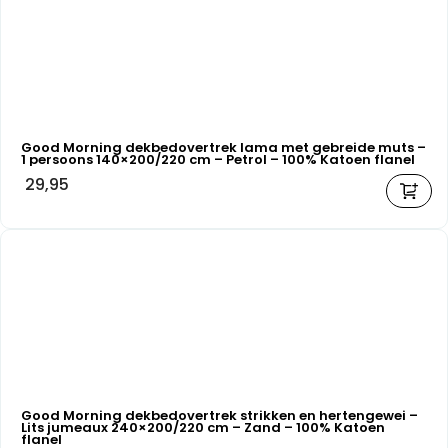
Good Morning dekbedovertrek lama met gebreide muts –
1 persoons 140×200/220 cm – Petrol – 100% Katoen flanel
29,95
Good Morning dekbedovertrek strikken en hertengewei –
Lits jumeaux 240×200/220 cm – Zand – 100% Katoen
flanel