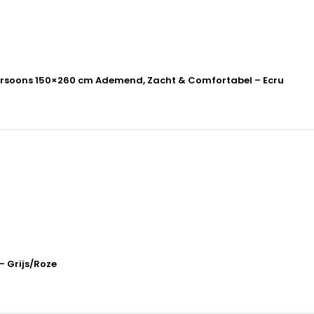
ersoons 150×260 cm Ademend, Zacht & Comfortabel – Ecru
– Grijs/Roze