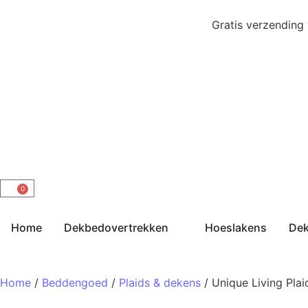
Gratis verzending
0
Home
Dekbedovertrekken
Hoeslakens
De
Home
/
Beddengoed
/
Plaids & dekens
/ Unique Living Pla