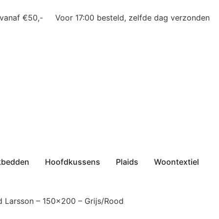
 vanaf €50,-
Voor 17:00 besteld, zelfde dag verzonden
kbedden
Hoofdkussens
Plaids
Woontextiel
id Larsson – 150×200 – Grijs/Rood