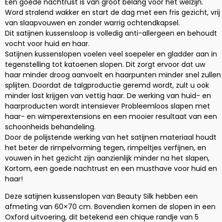
Een goede nachtrust is van groot belang voor het welzijn.
Word stralend wakker en start de dag met een fris gezicht, vrij
van slaapvouwen en zonder warrig ochtendkapsel.
Dit satijnen kussensloop is volledig anti-allergeen en behoudt
vocht voor huid en haar.
Satijnen kussenslopen voelen veel soepeler en gladder aan in
tegenstelling tot katoenen slopen. Dit zorgt ervoor dat uw
haar minder droog aanvoelt en haarpunten minder snel zullen
splijten. Doordat de talgproductie geremd wordt, zult u ook
minder last krijgen van vettig haar. De werking van huid- en
haarproducten wordt intensiever Probleemloos slapen met
haar- en wimperextensions en een mooier resultaat van een
schoonheids behandeling.
Door de polijstende werking van het satijnen materiaal houdt
het beter de rimpelvorming tegen, rimpeltjes verfijnen, en
vouwen in het gezicht zijn aanzienlijk minder na het slapen,
Kortom, een goede nachtrust en een musthave voor huid en
haar!
Deze satijnen kussenslopen van Beauty Silk hebben een
afmeting van 60×70 cm. Bovendien komen de slopen in een
Oxford uitvoering, dit betekend een chique randje van 5