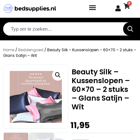
0
Home
/
Beddengoed
/ Beauty Silk – Kussenslopen – 60×70 – 2 stuks –
Glans Satijn – Wit
Beauty Silk –
Kussenslopen –
60×70 – 2 stuks
– Glans Satijn –
Wit
11,95