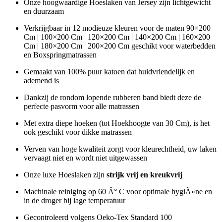
Onze hoogwaardige Hoeslaken van Jersey zijn lichtgewicht
en duurzaam
Verkrijgbaar in 12 modieuze kleuren voor de maten 90×200
Cm | 100×200 Cm | 120×200 Cm | 140×200 Cm | 160×200
Cm | 180×200 Cm | 200×200 Cm geschikt voor waterbedden
en Boxspringmatrassen
Gemaakt van 100% puur katoen dat huidvriendelijk en
ademend is
Dankzij de rondom lopende rubberen band biedt deze de
perfecte pasvorm voor alle matrassen
Met extra diepe hoeken (tot Hoekhoogte van 30 Cm), is het
ook geschikt voor dikke matrassen
Verven van hoge kwaliteit zorgt voor kleurechtheid, uw laken
vervaagt niet en wordt niet uitgewassen
Onze luxe Hoeslaken zijn
strijk vrij en kreukvrij
Machinale reiniging op 60 Â° C voor optimale hygiÃ«ne en
in de droger bij lage temperatuur
Gecontroleerd volgens Oeko-Tex Standard 100