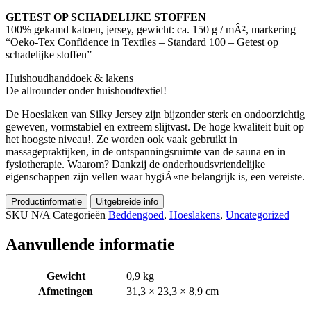
GETEST OP SCHADELIJKE STOFFEN
100% gekamd katoen, jersey, gewicht: ca. 150 g / mÂ², markering
“Oeko-Tex Confidence in Textiles – Standard 100 – Getest op
schadelijke stoffen”
Huishoudhanddoek & lakens
De allrounder onder huishoudtextiel!
De Hoeslaken van Silky Jersey zijn bijzonder sterk en ondoorzichtig
geweven, vormstabiel en extreem slijtvast. De hoge kwaliteit buit op
het hoogste niveau!. Ze worden ook vaak gebruikt in
massagepraktijken, in de ontspanningsruimte van de sauna en in
fysiotherapie. Waarom? Dankzij de onderhoudsvriendelijke
eigenschappen zijn vellen waar hygiÃ«ne belangrijk is, een vereiste.
Productinformatie
Uitgebreide info
SKU
N/A
Categorieën
Beddengoed
,
Hoeslakens
,
Uncategorized
Aanvullende informatie
Gewicht
0,9 kg
Afmetingen
31,3 × 23,3 × 8,9 cm