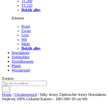
TC200
TC220
Bekijk alles
Kleuren
Rood
Zwart
Grijs
Wit
Multi
Bekijk alles
Hoeslakens
Dekbedden
Hoofdkussens
Plaids
Woontextiel
Zoeken
Home
/
Uncategorized
/ Silky Jersey Zijdezachte Jersey Hoeslakens
Strijkvrij 100% Gekamd Katoen – 180×200+30 cm Wit