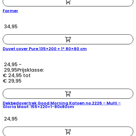
Farmer
34,95
Duvet cover Pure 135×200 + 1* 80×80 cm
24,95
-
29,95
Prijsklasse:
€ 24,95 tot
€ 29,95
Dekbedovertrek Good Morning Katoen no.2226 – Multi –
Gloria Maat: 155×220+1-80x80cm
24,95