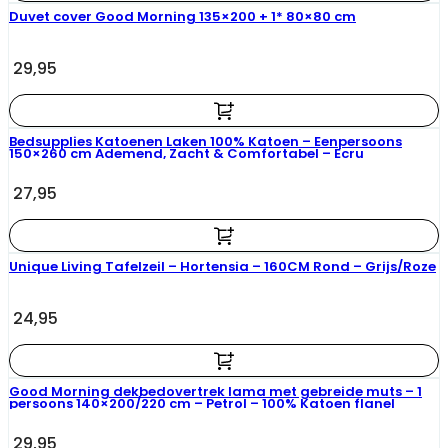
Duvet cover Good Morning 135×200 + 1* 80×80 cm
29,95
Bedsupplies Katoenen Laken 100% Katoen – Eenpersoons
150×260 cm Ademend, Zacht & Comfortabel – Ecru
27,95
Unique Living Tafelzeil – Hortensia – 160CM Rond – Grijs/Roze
24,95
Good Morning dekbedovertrek lama met gebreide muts – 1
persoons 140×200/220 cm – Petrol – 100% Katoen flanel
29,95