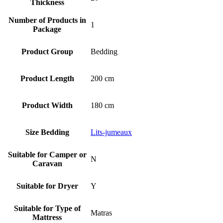
Thickness
Number of Products in
1
Package
Product Group
Bedding
Product Length
200 cm
Product Width
180 cm
Size Bedding
Lits-jumeaux
Suitable for Camper or
N
Caravan
Suitable for Dryer
Y
Suitable for Type of
Matras
Mattress