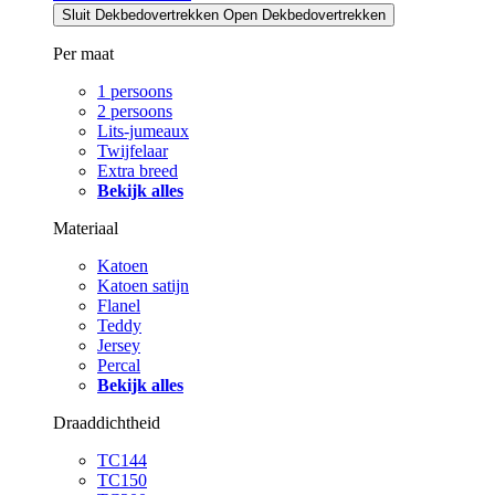
Sluit Dekbedovertrekken
Open Dekbedovertrekken
Per maat
1 persoons
2 persoons
Lits-jumeaux
Twijfelaar
Extra breed
Bekijk alles
Materiaal
Katoen
Katoen satijn
Flanel
Teddy
Jersey
Percal
Bekijk alles
Draaddichtheid
TC144
TC150