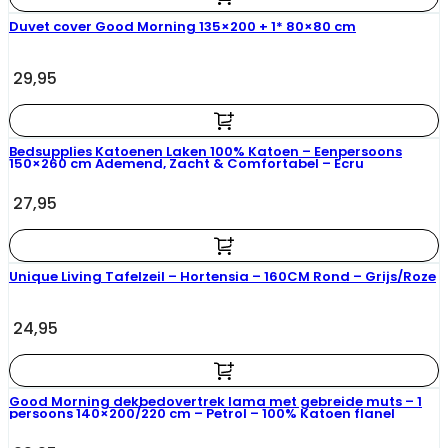
Duvet cover Good Morning 135×200 + 1* 80×80 cm
29,95
Bedsupplies Katoenen Laken 100% Katoen – Eenpersoons
150×260 cm Ademend, Zacht & Comfortabel – Ecru
27,95
Unique Living Tafelzeil – Hortensia – 160CM Rond – Grijs/Roze
24,95
Good Morning dekbedovertrek lama met gebreide muts – 1
persoons 140×200/220 cm – Petrol – 100% Katoen flanel