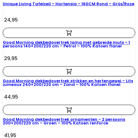
Unique Living Tafelzeil – Hortensia – 160CM Rond – Grijs/Roze
24,95
Good Morning dekbedovertrek lama met gebreide muts – 1
persoons 140×200/220 cm – Petrol – 100% Katoen flanel
29,95
Good Morning dekbedovertrek strikken en hertengewei – Lits
jumeaux 240×200/220 cm – Zand – 100% Katoen flanel
44,95
Good Morning dekbedovertrek ornamenten – 2 persoons
200×200/220 cm – Groen – 100% Katoen renforce
41,95