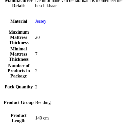
Manufacturer
De informatie van de fabrikant is momenteel niet
Details
beschikbaar.
Material
Jersey
Maximum
Mattress
20
Thickness
Minimal
Mattress
7
Thickness
Number of
Products in
2
Package
Pack Quantity
2
Product Group
Bedding
Product
140 cm
Length