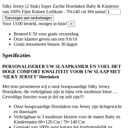
Silky Jersey (2 Stuk) Super Zachte Hoeslaken Baby & Kinderen
van 100% Fijne Katoen Ledikant - 70x140 cm Wit aantal
Toevoegen aan winkelwagen
Voor 13:00 besteld, morgen in huis!
×
Besteed € 50 voor gratis verzending
Onze klanten geven ons een 9.6/10
Gratis retourneren binnen 30 dagen
Specificaties
PERSONALISERER UW SLAAPKAMER EN VOEL HET
HOGE COMFORT KWALITEIT VOOR UW SLAAP MET
‘SILKY JERSEY’ Hoeslaken
Met trots presenteren wij u onze hoogwaardige Silky Jersey
Hoeslaken, die verkrijgbaar zijn in bijna vele modieuze kleur …
Geweldige functies waar je dol op zult zijn!!!
Onze hoogwaardige Hoeslaken van Jersey zijn lichtgewicht
en duurzaam
Verkrijgbaar in 3 modieuze kleuren voor de maten Baby en
Kindermaten 60×120 Cm | 70×140 Cm
Gemaakt van 100% puur katoen dat huidvriendelijk en