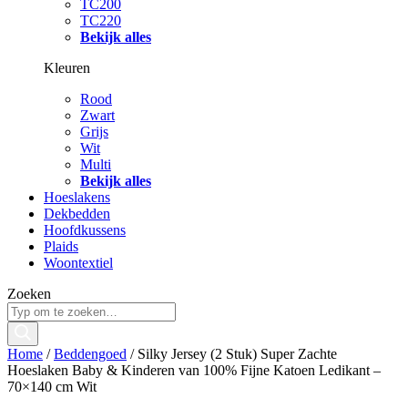
TC200
TC220
Bekijk alles
Kleuren
Rood
Zwart
Grijs
Wit
Multi
Bekijk alles
Hoeslakens
Dekbedden
Hoofdkussens
Plaids
Woontextiel
Zoeken
Home
/
Beddengoed
/ Silky Jersey (2 Stuk) Super Zachte
Hoeslaken Baby & Kinderen van 100% Fijne Katoen Ledikant –
70×140 cm Wit