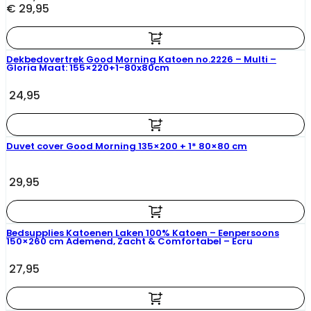
€ 29,95
Dekbedovertrek Good Morning Katoen no.2226 – Multi –
Gloria Maat: 155×220+1-80x80cm
24,95
Duvet cover Good Morning 135×200 + 1* 80×80 cm
29,95
Bedsupplies Katoenen Laken 100% Katoen – Eenpersoons
150×260 cm Ademend, Zacht & Comfortabel – Ecru
27,95