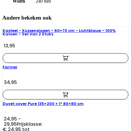
Width
240 mm
Andere bekeken ook
Kasteel – Kussenslopen – 60×70 cm – Lichtblauw – 100%
Katoen – Set Van 2 Stuks
13,95
Farmer
34,95
Duvet cover Pure 135×200 + 1* 80×80 cm
24,95
-
29,95
Prijsklasse:
€ 24,95 tot