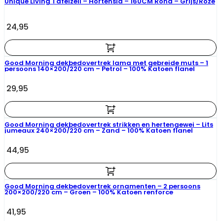
Unique Living Tafelzeil – Hortensia – 160CM Rond – Grijs/Roze
24,95
Good Morning dekbedovertrek lama met gebreide muts – 1
persoons 140×200/220 cm – Petrol – 100% Katoen flanel
29,95
Good Morning dekbedovertrek strikken en hertengewei – Lits
jumeaux 240×200/220 cm – Zand – 100% Katoen flanel
44,95
Good Morning dekbedovertrek ornamenten – 2 persoons
200×200/220 cm – Groen – 100% Katoen renforce
41,95