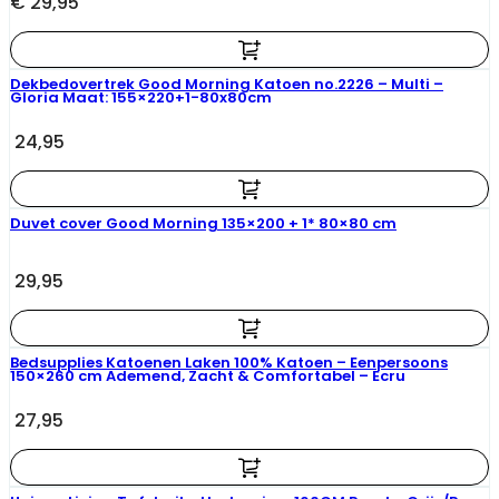
€ 29,95
Dekbedovertrek Good Morning Katoen no.2226 – Multi –
Gloria Maat: 155×220+1-80x80cm
24,95
Duvet cover Good Morning 135×200 + 1* 80×80 cm
29,95
Bedsupplies Katoenen Laken 100% Katoen – Eenpersoons
150×260 cm Ademend, Zacht & Comfortabel – Ecru
27,95