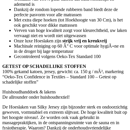
ademend is
Dankzij de rondom lopende rubberen band biedt deze de
perfecte pasvorm voor alle matrassen
Met extra diepe hoeken (tot Hoekhoogte van 30 Cm), is het
ook geschikt voor dikke matrassen
Verven van hoge kwaliteit zorgt voor kleurechtheid, uw laken
vervaagt niet en wordt niet uitgewassen
Onze luxe Hoeslaken zijn
strijk vrij en kreukvrij
Machinale reiniging op 60 Â° C voor optimale hygiÃ«ne en
in de droger bij lage temperatuur
Gecontroleerd volgens Oeko-Tex Standard 100
GETEST OP SCHADELIJKE STOFFEN
100% gekamd katoen, jersey, gewicht: ca. 150 g / mÂ², markering
“Oeko-Tex Confidence in Textiles – Standard 100 – Getest op
schadelijke stoffen”
Huishoudhanddoek & lakens
De allrounder onder huishoudtextiel!
De Hoeslaken van Silky Jersey zijn bijzonder sterk en ondoorzichtig
geweven, vormstabiel en extreem slijtvast. De hoge kwaliteit buit op
het hoogste niveau!. Ze worden ook vaak gebruikt in
massagepraktijken, in de ontspanningsruimte van de sauna en in
fysiotherapie. Waarom? Dankzij de onderhoudsvriendelijke