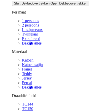
Sluit Dekbedovertrekken
Open Dekbedovertrekken
Per maat
1 persoons
2 persoons
Lits-jumeaux
Twijfelaar
Extra breed
Bekijk alles
Materiaal
Katoen
Katoen satijn
Flanel
Teddy
Jersey
Percal
Bekijk alles
Draaddichtheid
TC144
TC150