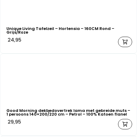
Unique Living Tafelzeil – Hortensia – 160CM Rond –
Grijs/Roze
24,95
Good Morning dekbedovertrek lama met gebreide muts –
1 persoons 140×200/220 cm – Petrol – 100% Katoen flanel
29,95