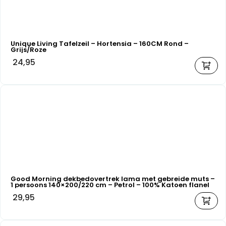
Unique Living Tafelzeil – Hortensia – 160CM Rond –
Grijs/Roze
24,95
Good Morning dekbedovertrek lama met gebreide muts –
1 persoons 140×200/220 cm – Petrol – 100% Katoen flanel
29,95