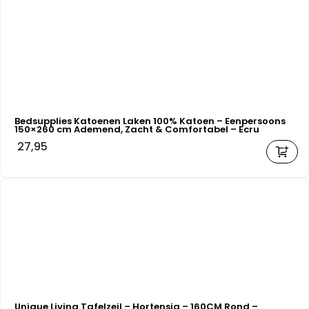
Bedsupplies Katoenen Laken 100% Katoen – Eenpersoons
150×260 cm Ademend, Zacht & Comfortabel – Ecru
27,95
Unique Living Tafelzeil – Hortensia – 160CM Rond –