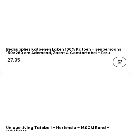
Bedsupplies Katoenen Laken 100% Katoen – Eenpersoons
150×260 cm Ademend, Zacht & Comfortabel – Ecru
27,95
Unique Living Tafelzeil – Hortensia – 160CM Rond –