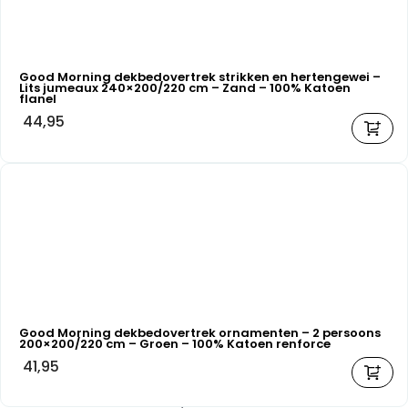
Good Morning dekbedovertrek strikken en hertengewei –
Lits jumeaux 240×200/220 cm – Zand – 100% Katoen
flanel
44,95
Good Morning dekbedovertrek ornamenten – 2 persoons
200×200/220 cm – Groen – 100% Katoen renforce
41,95