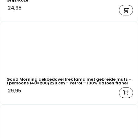
Grijs/Roze
24,95
Good Morning dekbedovertrek lama met gebreide muts –
1 persoons 140×200/220 cm – Petrol – 100% Katoen flanel
29,95