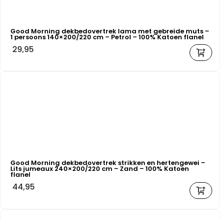
Good Morning dekbedovertrek lama met gebreide muts –
1 persoons 140×200/220 cm – Petrol – 100% Katoen flanel
29,95
Good Morning dekbedovertrek strikken en hertengewei –
Lits jumeaux 240×200/220 cm – Zand – 100% Katoen
flanel
44,95