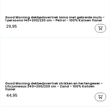
Good Morning dekbedovertrek lama met gebreide muts –
1 persoons 140×200/220 cm – Petrol – 100% Katoen flanel
29,95
Good Morning dekbedovertrek strikken en hertengewei –
Lits jumeaux 240×200/220 cm – Zand – 100% Katoen
flanel
44,95