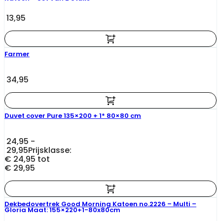
13,95
Farmer
34,95
Duvet cover Pure 135×200 + 1* 80×80 cm
24,95
-
29,95
Prijsklasse:
€ 24,95 tot
€ 29,95
Dekbedovertrek Good Morning Katoen no.2226 – Multi –
Gloria Maat: 155×220+1-80x80cm