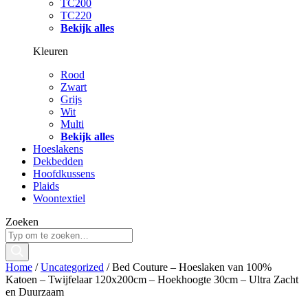
TC200
TC220
Bekijk alles
Kleuren
Rood
Zwart
Grijs
Wit
Multi
Bekijk alles
Hoeslakens
Dekbedden
Hoofdkussens
Plaids
Woontextiel
Zoeken
Home
/
Uncategorized
/ Bed Couture – Hoeslaken van 100%
Katoen – Twijfelaar 120x200cm – Hoekhoogte 30cm – Ultra Zacht
en Duurzaam