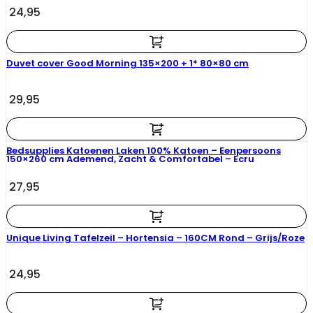
24,95
Duvet cover Good Morning 135×200 + 1* 80×80 cm
29,95
Bedsupplies Katoenen Laken 100% Katoen – Eenpersoons
150×260 cm Ademend, Zacht & Comfortabel – Ecru
27,95
Unique Living Tafelzeil – Hortensia – 160CM Rond – Grijs/Roze
24,95