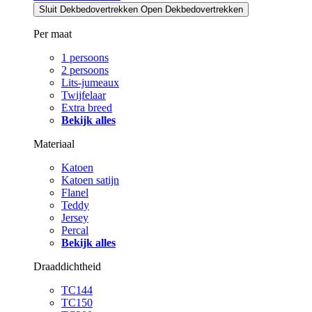
Sluit Dekbedovertrekken
Open Dekbedovertrekken
Per maat
1 persoons
2 persoons
Lits-jumeaux
Twijfelaar
Extra breed
Bekijk alles
Materiaal
Katoen
Katoen satijn
Flanel
Teddy
Jersey
Percal
Bekijk alles
Draaddichtheid
TC144
TC150