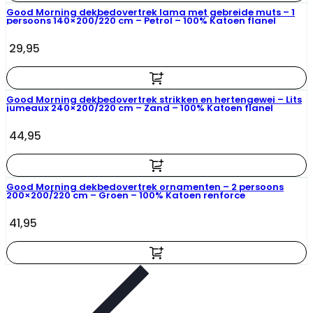
Good Morning dekbedovertrek lama met gebreide muts – 1
persoons 140×200/220 cm – Petrol – 100% Katoen flanel
29,95
Good Morning dekbedovertrek strikken en hertengewei – Lits
jumeaux 240×200/220 cm – Zand – 100% Katoen flanel
44,95
Good Morning dekbedovertrek ornamenten – 2 persoons
200×200/220 cm – Groen – 100% Katoen renforce
41,95