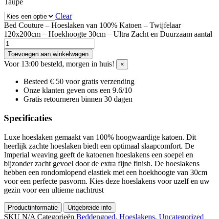
Taupe
Clear
Bed Couture – Hoeslaken van 100% Katoen – Twijfelaar
120x200cm – Hoekhoogte 30cm – Ultra Zacht en Duurzaam aantal
Toevoegen aan winkelwagen
Voor 13:00 besteld, morgen in huis!
×
Besteed € 50 voor gratis verzending
Onze klanten geven ons een 9.6/10
Gratis retourneren binnen 30 dagen
Specificaties
Luxe hoeslaken gemaakt van 100% hoogwaardige katoen. Dit
heerlijk zachte hoeslaken biedt een optimaal slaapcomfort. De
Imperial weaving geeft de katoenen hoeslakens een soepel en
bijzonder zacht gevoel door de extra fijne finish. De hoeslakens
hebben een rondomlopend elastiek met een hoekhoogte van 30cm
voor een perfecte pasvorm. Kies deze hoeslakens voor uzelf en uw
gezin voor een ultieme nachtrust
Productinformatie
Uitgebreide info
SKU
N/A
Categorieën
Beddengoed
,
Hoeslakens
,
Uncategorized