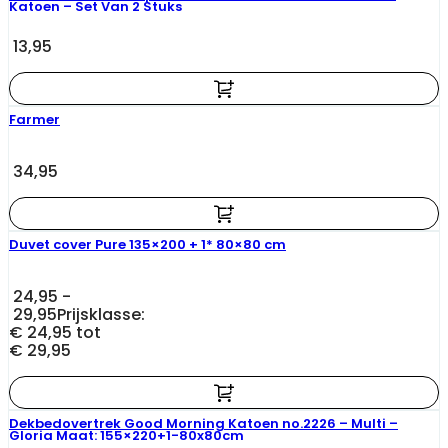
Katoen – Set Van 2 Stuks
13,95
Farmer
34,95
Duvet cover Pure 135×200 + 1* 80×80 cm
24,95
-
29,95
Prijsklasse:
€ 24,95 tot
€ 29,95
Dekbedovertrek Good Morning Katoen no.2226 – Multi –
Gloria Maat: 155×220+1-80x80cm