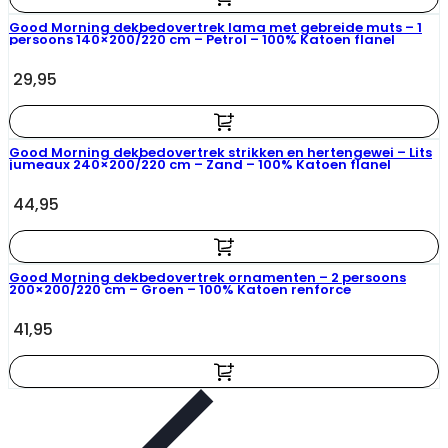
Good Morning dekbedovertrek lama met gebreide muts – 1
persoons 140×200/220 cm – Petrol – 100% Katoen flanel
29,95
Good Morning dekbedovertrek strikken en hertengewei – Lits
jumeaux 240×200/220 cm – Zand – 100% Katoen flanel
44,95
Good Morning dekbedovertrek ornamenten – 2 persoons
200×200/220 cm – Groen – 100% Katoen renforce
41,95