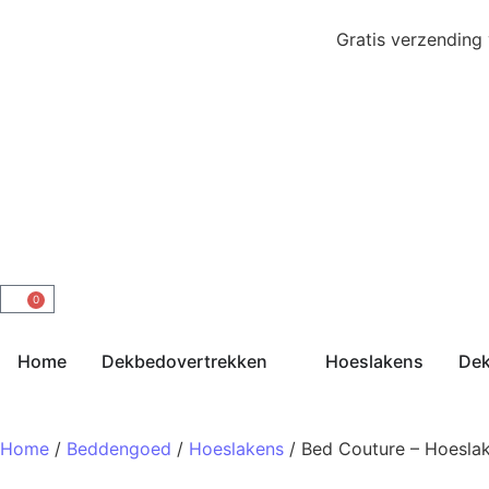
Gratis verzending
0
Home
Dekbedovertrekken
Hoeslakens
De
Home
/
Beddengoed
/
Hoeslakens
/ Bed Couture – Hoesla