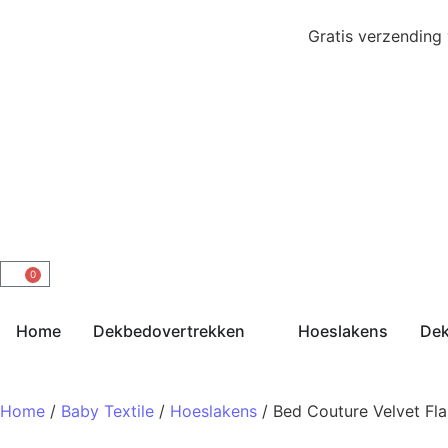
Gratis verzending
0
Home
Dekbedovertrekken
Hoeslakens
De
Home
/
Baby Textile
/
Hoeslakens
/ Bed Couture Velvet Fl