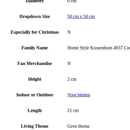
Diameter
0 cm
Dropdown Size
50 cm x 50 cm
Especially for Christmas
N
Family Name
Home Style Kussenhoes 4937 Con
Fan Merchandise
N
Height
2 cm
Indoor or Outdoor
Voor binnen
Length
21 cm
Living Theme
Geen thema