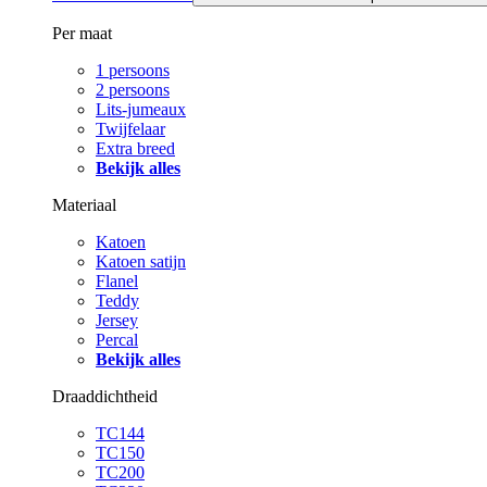
Per maat
1 persoons
2 persoons
Lits-jumeaux
Twijfelaar
Extra breed
Bekijk alles
Materiaal
Katoen
Katoen satijn
Flanel
Teddy
Jersey
Percal
Bekijk alles
Draaddichtheid
TC144
TC150
TC200