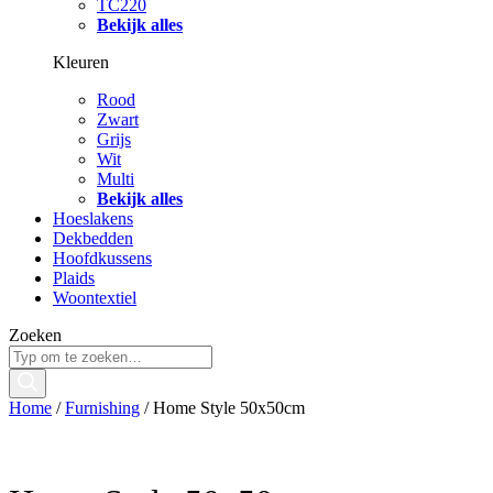
TC220
Bekijk alles
Kleuren
Rood
Zwart
Grijs
Wit
Multi
Bekijk alles
Hoeslakens
Dekbedden
Hoofdkussens
Plaids
Woontextiel
Zoeken
Home
/
Furnishing
/ Home Style 50x50cm