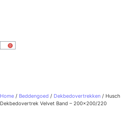
0
Home
/
Beddengoed
/
Dekbedovertrekken
/ Husch
Dekbedovertrek Velvet Band – 200×200/220