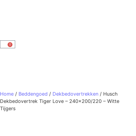
0
Home
/
Beddengoed
/
Dekbedovertrekken
/ Husch
Dekbedovertrek Tiger Love – 240×200/220 – Witte
Tijgers