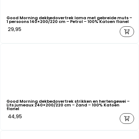
Good Morning dekbedovertrek lama met gebreide muts –
1 persoons 140×200/220 cm – Petrol – 100% Katoen flanel
29,95
Good Morning dekbedovertrek strikken en hertengewei –
Lits jumeaux 240×200/220 cm – Zand – 100% Katoen
flanel
44,95