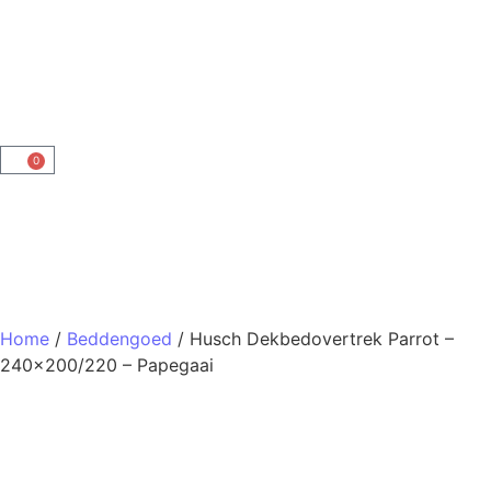
0
Home
/
Beddengoed
/ Husch Dekbedovertrek Parrot –
240×200/220 – Papegaai