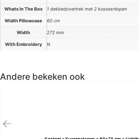
Whats In The Box
1 dekbedovertrek met 2 kussesnlopen
Width Pillowcase
60 cm
Width
272 mm
With Embroidery
N
Andere bekeken ook
Kasteel – Kussenslopen – 60×70 cm – Lichtb