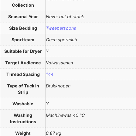
Collection
Seasonal Year
Never out of stock
Size Bedding
Tweepersoons
Sportteam
Geen sportclub
Suitable for Dryer
Y
Target Audience
Volwassenen
Thread Spacing
144
Type of Tuck in
Drukknopen
Strip
Washable
Y
Washing
Machinewas 40 °C
Instructions
Weight
0.87 kg