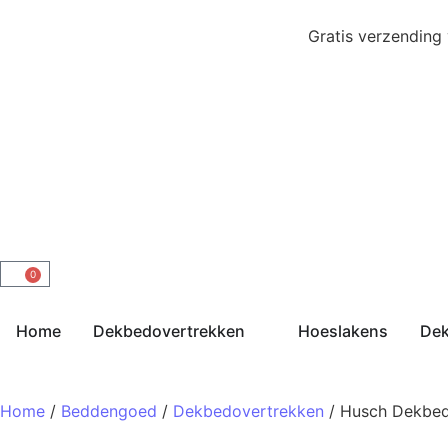
Gratis verzending
0
Home
Dekbedovertrekken
Hoeslakens
De
Home
/
Beddengoed
/
Dekbedovertrekken
/ Husch Dekbed