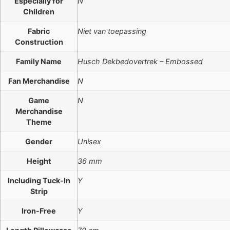
Especially for
N
Children
Fabric
Niet van toepassing
Construction
Family Name
Husch Dekbedovertrek – Embossed
Fan Merchandise
N
Game
N
Merchandise
Theme
Gender
Unisex
Height
36 mm
Including Tuck-In
Y
Strip
Iron-Free
Y