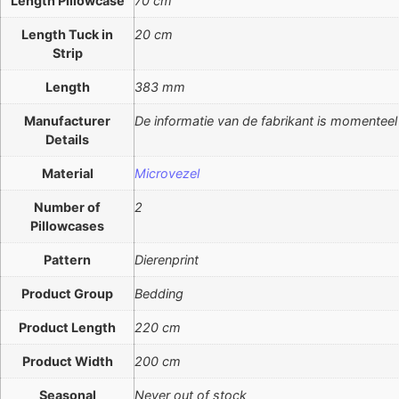
Length Pillowcase
70 cm
Length Tuck in
20 cm
Strip
Length
383 mm
Manufacturer
De informatie van de fabrikant is momenteel
Details
Material
Microvezel
Number of
2
Pillowcases
Pattern
Dierenprint
Product Group
Bedding
Product Length
220 cm
Product Width
200 cm
Seasonal
Never out of stock