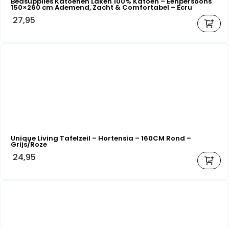
Bedsupplies Katoenen Laken 100% Katoen – Eenpersoons
150×260 cm Ademend, Zacht & Comfortabel – Ecru
27,95
Unique Living Tafelzeil – Hortensia – 160CM Rond –
Grijs/Roze
24,95