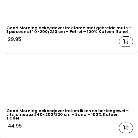
Good Morning dekbedovertrek lama met gebreide muts –
1 persoons 140×200/220 cm – Petrol – 100% Katoen flanel
29,95
Good Morning dekbedovertrek strikken en hertengewei –
Lits jumeaux 240×200/220 cm – Zand – 100% Katoen
flanel
44,95