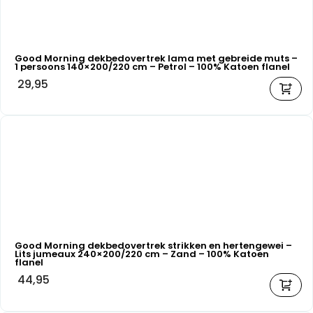
Good Morning dekbedovertrek lama met gebreide muts –
1 persoons 140×200/220 cm – Petrol – 100% Katoen flanel
29,95
Good Morning dekbedovertrek strikken en hertengewei –
Lits jumeaux 240×200/220 cm – Zand – 100% Katoen
flanel
44,95