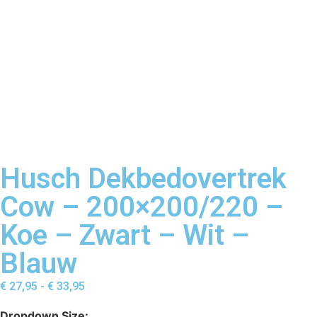
Husch Dekbedovertrek
Cow – 200×200/220 –
Koe – Zwart – Wit –
Blauw
€
27,95
-
€
33,95
Dropdown Size