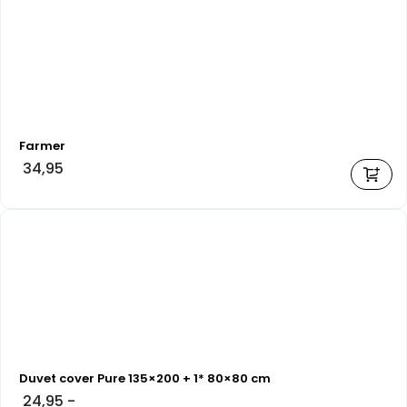
Farmer
34,95
Duvet cover Pure 135×200 + 1* 80×80 cm
24,95
-