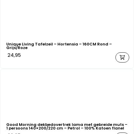
Unique Living Tafelzeil – Hortensia – 160CM Rond –
Grijs/Roze
24,95
Good Morning dekbedovertrek lama met gebreide muts –
1 persoons 140×200/220 cm – Petrol – 100% Katoen flanel