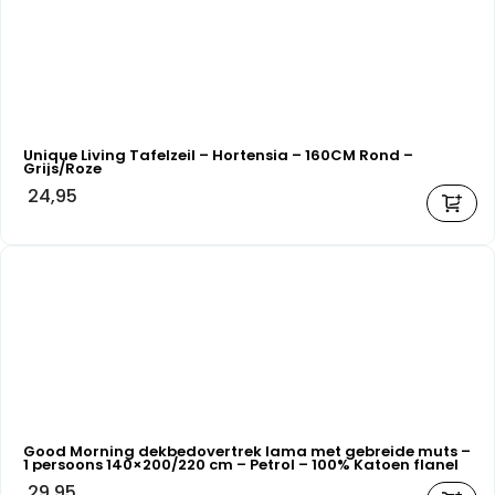
Unique Living Tafelzeil – Hortensia – 160CM Rond –
Grijs/Roze
24,95
Good Morning dekbedovertrek lama met gebreide muts –
1 persoons 140×200/220 cm – Petrol – 100% Katoen flanel
29,95