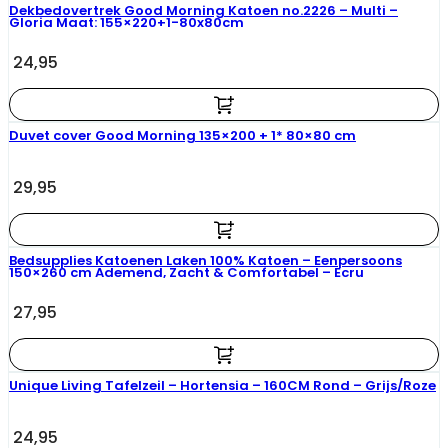
Dekbedovertrek Good Morning Katoen no.2226 – Multi –
Gloria Maat: 155×220+1-80x80cm
24,95
Duvet cover Good Morning 135×200 + 1* 80×80 cm
29,95
Bedsupplies Katoenen Laken 100% Katoen – Eenpersoons
150×260 cm Ademend, Zacht & Comfortabel – Ecru
27,95
Unique Living Tafelzeil – Hortensia – 160CM Rond – Grijs/Roze
24,95