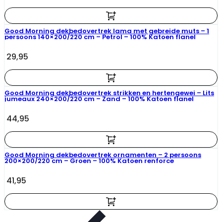
Good Morning dekbedovertrek lama met gebreide muts – 1
persoons 140×200/220 cm – Petrol – 100% Katoen flanel
29,95
Good Morning dekbedovertrek strikken en hertengewei – Lits
jumeaux 240×200/220 cm – Zand – 100% Katoen flanel
44,95
Good Morning dekbedovertrek ornamenten – 2 persoons
200×200/220 cm – Groen – 100% Katoen renforce
41,95