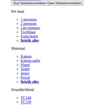
Sluit Dekbedovertrekken
Open Dekbedovertrekken
Per maat
1 persoons
2 persoons
Lits-jumeaux
Twijfelaar
Extra breed
Bekijk alles
Materiaal
Katoen
Katoen satijn
Flanel
Teddy
Jersey
Percal
Bekijk alles
Draaddichtheid
TC144
TC150