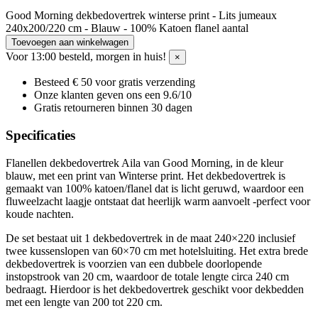
Good Morning dekbedovertrek winterse print - Lits jumeaux
240x200/220 cm - Blauw - 100% Katoen flanel aantal
Toevoegen aan winkelwagen
Voor 13:00 besteld, morgen in huis!
×
Besteed € 50 voor gratis verzending
Onze klanten geven ons een 9.6/10
Gratis retourneren binnen 30 dagen
Specificaties
Flanellen dekbedovertrek Aila van Good Morning, in de kleur
blauw, met een print van Winterse print. Het dekbedovertrek is
gemaakt van 100% katoen/flanel dat is licht geruwd, waardoor een
fluweelzacht laagje ontstaat dat heerlijk warm aanvoelt -perfect voor
koude nachten.
De set bestaat uit 1 dekbedovertrek in de maat 240×220 inclusief
twee kussenslopen van 60×70 cm met hotelsluiting. Het extra brede
dekbedovertrek is voorzien van een dubbele doorlopende
instopstrook van 20 cm, waardoor de totale lengte circa 240 cm
bedraagt. Hierdoor is het dekbedovertrek geschikt voor dekbedden
met een lengte van 200 tot 220 cm.