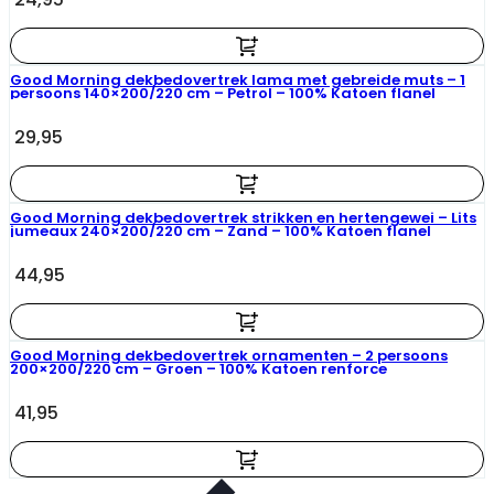
Good Morning dekbedovertrek lama met gebreide muts – 1
persoons 140×200/220 cm – Petrol – 100% Katoen flanel
29,95
Good Morning dekbedovertrek strikken en hertengewei – Lits
jumeaux 240×200/220 cm – Zand – 100% Katoen flanel
44,95
Good Morning dekbedovertrek ornamenten – 2 persoons
200×200/220 cm – Groen – 100% Katoen renforce
41,95