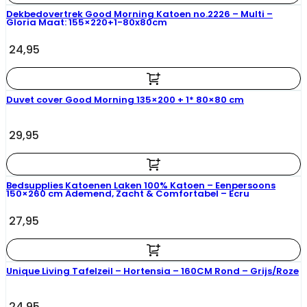
Dekbedovertrek Good Morning Katoen no.2226 – Multi –
Gloria Maat: 155×220+1-80x80cm
24,95
Duvet cover Good Morning 135×200 + 1* 80×80 cm
29,95
Bedsupplies Katoenen Laken 100% Katoen – Eenpersoons
150×260 cm Ademend, Zacht & Comfortabel – Ecru
27,95
Unique Living Tafelzeil – Hortensia – 160CM Rond – Grijs/Roze
24,95