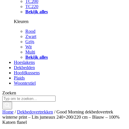
TC200
TC220
Bekijk alles
Kleuren
Rood
Zwart
Grijs
Wit
Multi
Bekijk alles
Hoeslakens
Dekbedden
Hoofdkussens
Plaids
Woontextiel
Zoeken
Home
/
Dekbedovertrekken
/ Good Morning dekbedovertrek
winterse print – Lits jumeaux 240×200/220 cm – Blauw – 100%
Katoen flanel