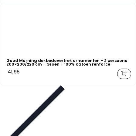
Good Morning dekbedovertrek ornamenten – 2 persoons
200×200/220 cm – Groen – 100% Katoen renforce
41,95