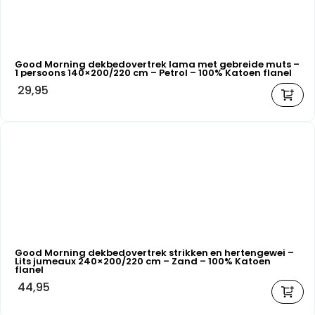
Good Morning dekbedovertrek lama met gebreide muts –
1 persoons 140×200/220 cm – Petrol – 100% Katoen flanel
29,95
Good Morning dekbedovertrek strikken en hertengewei –
Lits jumeaux 240×200/220 cm – Zand – 100% Katoen
flanel
44,95