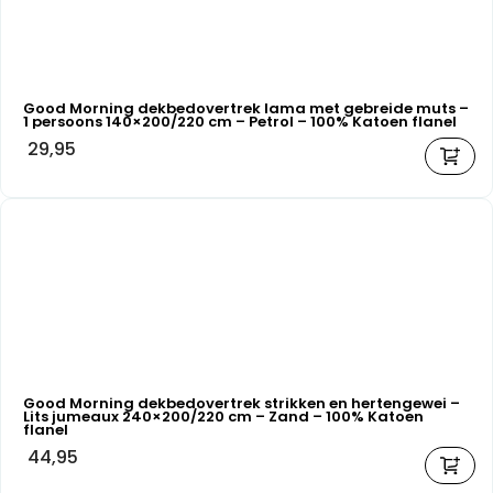
Good Morning dekbedovertrek lama met gebreide muts –
1 persoons 140×200/220 cm – Petrol – 100% Katoen flanel
29,95
Good Morning dekbedovertrek strikken en hertengewei –
Lits jumeaux 240×200/220 cm – Zand – 100% Katoen
flanel
44,95