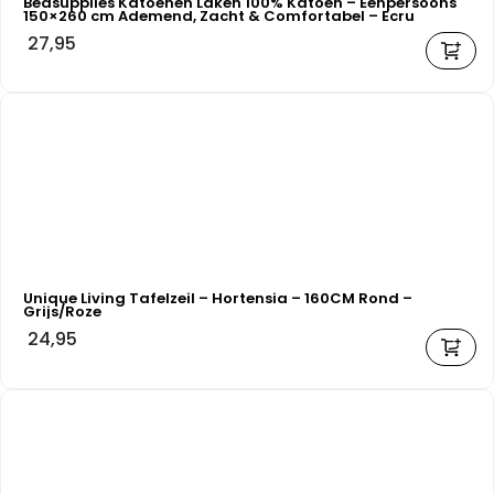
Bedsupplies Katoenen Laken 100% Katoen – Eenpersoons
150×260 cm Ademend, Zacht & Comfortabel – Ecru
27,95
Unique Living Tafelzeil – Hortensia – 160CM Rond –
Grijs/Roze
24,95