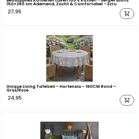
Bedsupplies Katoenen Laken 100% Katoen – Eenpersoons
150×260 cm Ademend, Zacht & Comfortabel – Ecru
27,95
Unique Living Tafelzeil – Hortensia – 160CM Rond –
Grijs/Roze
24,95