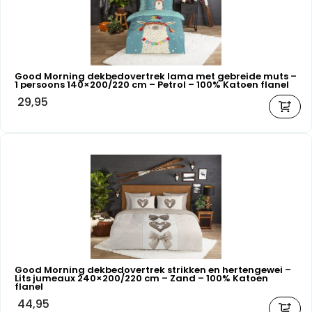
Good Morning dekbedovertrek lama met gebreide muts –
1 persoons 140×200/220 cm – Petrol – 100% Katoen flanel
29,95
Good Morning dekbedovertrek strikken en hertengewei –
Lits jumeaux 240×200/220 cm – Zand – 100% Katoen
flanel
44,95