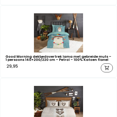
Good Morning dekbedovertrek lama met gebreide muts –
1 persoons 140×200/220 cm – Petrol – 100% Katoen flanel
29,95