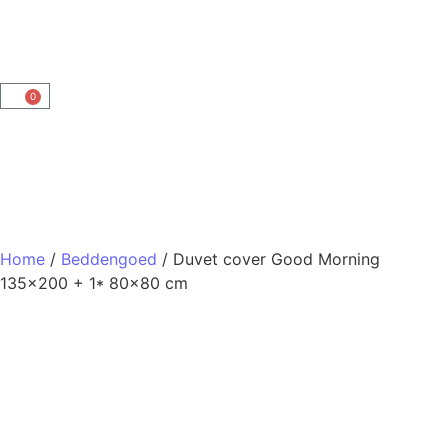
0
Home
/
Beddengoed
/ Duvet cover Good Morning
135×200 + 1* 80×80 cm