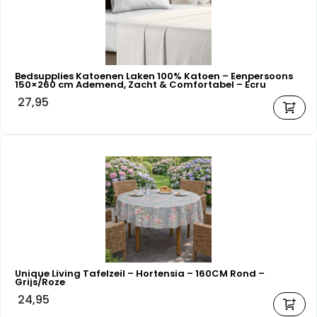
Bedsupplies Katoenen Laken 100% Katoen – Eenpersoons
150×260 cm Ademend, Zacht & Comfortabel – Ecru
27,95
Unique Living Tafelzeil – Hortensia – 160CM Rond –
Grijs/Roze
24,95