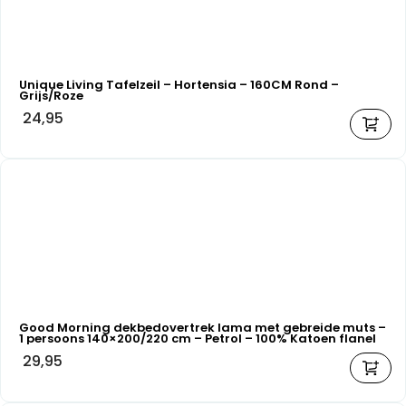
Unique Living Tafelzeil – Hortensia – 160CM Rond –
Grijs/Roze
24,95
Good Morning dekbedovertrek lama met gebreide muts –
1 persoons 140×200/220 cm – Petrol – 100% Katoen flanel
29,95