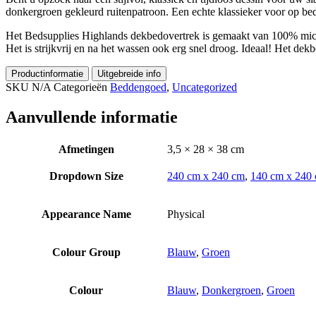
donkergroen gekleurd ruitenpatroon. Een echte klassieker voor op bed
Het Bedsupplies Highlands dekbedovertrek is gemaakt van 100% microv
Het is strijkvrij en na het wassen ook erg snel droog. Ideaal! Het de
Productinformatie
Uitgebreide info
SKU
N/A
Categorieën
Beddengoed
,
Uncategorized
Aanvullende informatie
Afmetingen
3,5 × 28 × 38 cm
Dropdown Size
240 cm x 240 cm
,
140 cm x 240
Appearance Name
Physical
Colour Group
Blauw
,
Groen
Colour
Blauw
,
Donkergroen
,
Groen