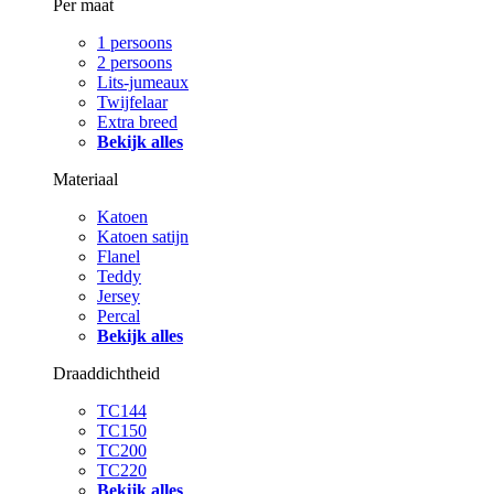
Per maat
1 persoons
2 persoons
Lits-jumeaux
Twijfelaar
Extra breed
Bekijk alles
Materiaal
Katoen
Katoen satijn
Flanel
Teddy
Jersey
Percal
Bekijk alles
Draaddichtheid
TC144
TC150
TC200
TC220
Bekijk alles