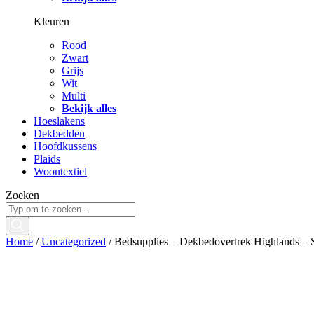
Kleuren
Rood
Zwart
Grijs
Wit
Multi
Bekijk alles
Hoeslakens
Dekbedden
Hoofdkussens
Plaids
Woontextiel
Zoeken
Home
/
Uncategorized
/ Bedsupplies – Dekbedovertrek Highlands – 