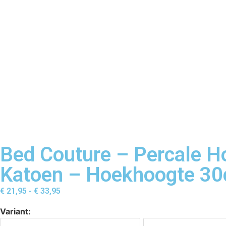
Bed Couture – Percale H
Katoen – Hoekhoogte 30c
€
21,95
-
€
33,95
Variant