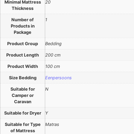
Minimal Mattress
20
Thickness
Number of
1
Products in
Package
Product Group
Bedding
Product Length
200 cm
Product Width
100 cm
Size Bedding
Eenpersoons
Suitable for
N
Camper or
Caravan
Suitable for Dryer
Y
Suitable for Type
Matras
of Mattress