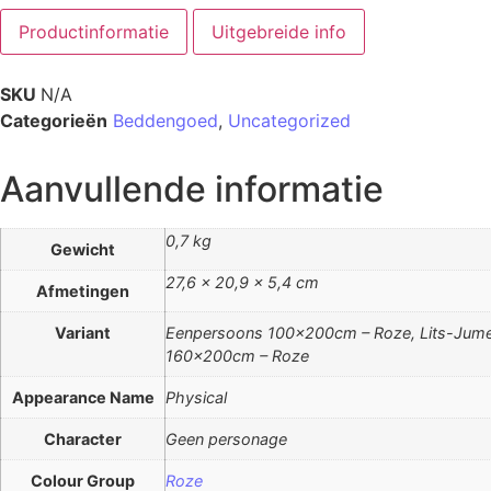
Productinformatie
Uitgebreide info
SKU
N/A
Categorieën
Beddengoed
,
Uncategorized
Aanvullende informatie
0,7 kg
Gewicht
27,6 × 20,9 × 5,4 cm
Afmetingen
Variant
Eenpersoons 100x200cm – Roze, Lits-Jume
160x200cm – Roze
Appearance Name
Physical
Character
Geen personage
Colour Group
Roze