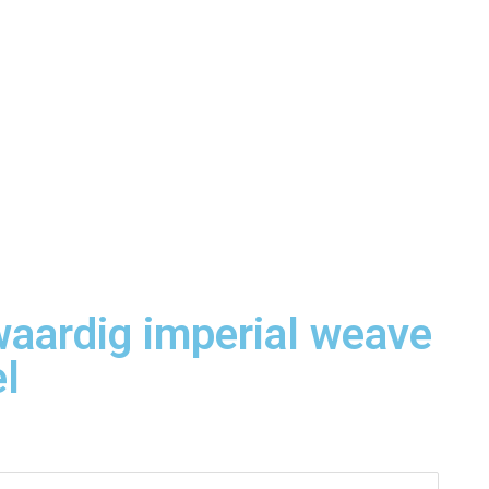
aardig imperial weave
l