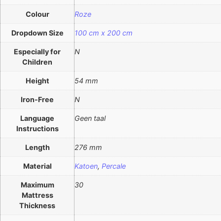
Colour
Roze
Dropdown Size
100 cm x 200 cm
Especially for
N
Children
Height
54 mm
Iron-Free
N
Language
Geen taal
Instructions
Length
276 mm
Material
Katoen
,
Percale
Maximum
30
Mattress
Thickness