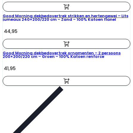
Good Morning dekbedovertrek strikken en hertengewei – Lits
jumeaux 240×200/220 cm – Zand – 100% Katoen flanel
44,95
Good Morning dekbedovertrek ornamenten – 2 persoons
200×200/220 cm – Groen – 100% Katoen renforce
41,95