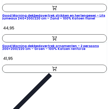
Good Morning dekbedovertrek strikken en hertengewei – Lits
jumeaux 240×200/220 cm – Zand – 100% Katoen flanel
44,95
Good Morning dekbedovertrek ornamenten – 2 persoons
200×200/220 cm – Groen – 100% Katoen renforce
41,95