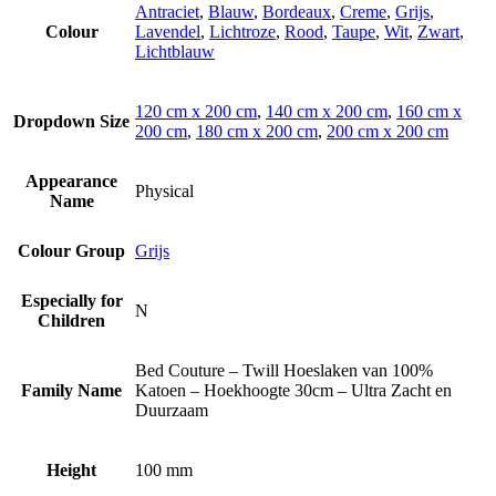
Antraciet
,
Blauw
,
Bordeaux
,
Creme
,
Grijs
,
Colour
Lavendel
,
Lichtroze
,
Rood
,
Taupe
,
Wit
,
Zwart
,
Lichtblauw
120 cm x 200 cm
,
140 cm x 200 cm
,
160 cm x
Dropdown Size
200 cm
,
180 cm x 200 cm
,
200 cm x 200 cm
Appearance
Physical
Name
Colour Group
Grijs
Especially for
N
Children
Bed Couture – Twill Hoeslaken van 100%
Family Name
Katoen – Hoekhoogte 30cm – Ultra Zacht en
Duurzaam
Height
100 mm