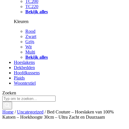
TC200
TC220
Bekijk alles
Kleuren
Rood
Zwart
Grijs
Wit
Multi
Bekijk alles
Hoeslakens
Dekbedden
Hoofdkussens
Plaids
Woontextiel
Zoeken
Home
/
Uncategorized
/ Bed Couture – Hoeslaken van 100%
Katoen – Hoekhoogte 30cm – Ultra Zacht en Duurzaam