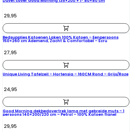
Duvet cover Good Morning 135×200 + 1* 80×80 cm
29,95
Bedsupplies Katoenen Laken 100% Katoen – Eenpersoons
150×260 cm Ademend, Zacht & Comfortabel – Ecru
27,95
Unique Living Tafelzeil – Hortensia – 160CM Rond – Grijs/Roze
24,95
Good Morning dekbedovertrek lama met gebreide muts – 1
persoons 140×200/220 cm – Petrol – 100% Katoen flanel
29,95