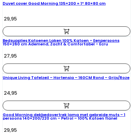
Duvet cover Good Morning 135×200 + 1* 80×80 cm
29,95
Bedsupplies Katoenen Laken 100% Katoen – Eenpersoons
150×260 cm Ademend, Zacht & Comfortabel – Ecru
27,95
Unique Living Tafelzeil – Hortensia – 160CM Rond – Grijs/Roze
24,95
Good Morning dekbedovertrek lama met gebreide muts – 1
persoons 140×200/220 cm – Petrol – 100% Katoen flanel
29,95