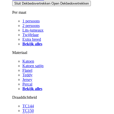
Sluit Dekbedovertrekken
Open Dekbedovertrekken
Per maat
1 persoons
2 persoons
Lits-jumeaux
Twijfelaar
Extra breed
Bekijk alles
Materiaal
Katoen
Katoen satijn
Flanel
Teddy
Jersey
Percal
Bekijk alles
Draaddichtheid
TC144
TC150