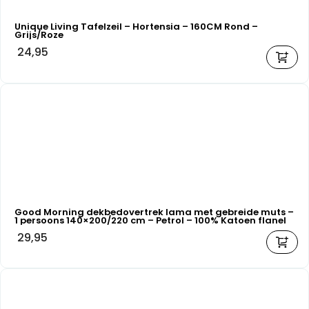
Unique Living Tafelzeil – Hortensia – 160CM Rond –
Grijs/Roze
24,95
Good Morning dekbedovertrek lama met gebreide muts –
1 persoons 140×200/220 cm – Petrol – 100% Katoen flanel
29,95