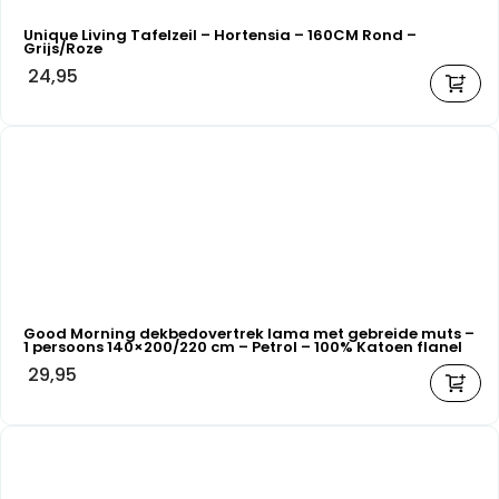
Unique Living Tafelzeil – Hortensia – 160CM Rond –
Grijs/Roze
24,95
Good Morning dekbedovertrek lama met gebreide muts –
1 persoons 140×200/220 cm – Petrol – 100% Katoen flanel
29,95