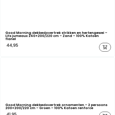
Good Morning dekbedovertrek strikken en hertengewei –
Lits jumeaux 240×200/220 cm – Zand – 100% Katoen
flanel
44,95
Good Morning dekbedovertrek ornamenten – 2 persoons
200×200/220 cm – Groen – 100% Katoen renforce
41,95