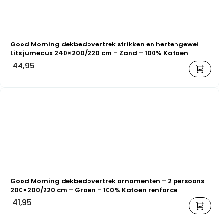
Good Morning dekbedovertrek strikken en hertengewei –
Lits jumeaux 240×200/220 cm – Zand – 100% Katoen
flanel
44,95
Good Morning dekbedovertrek ornamenten – 2 persoons
200×200/220 cm – Groen – 100% Katoen renforce
41,95