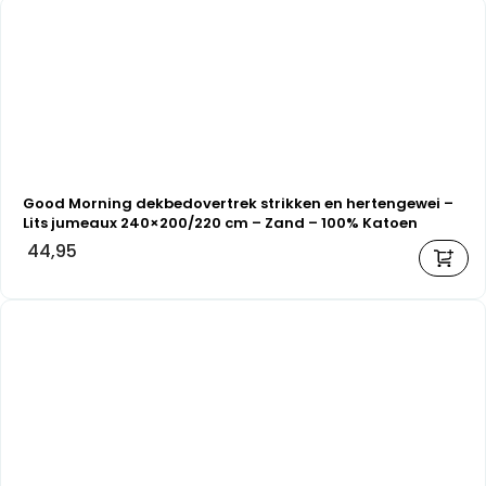
Good Morning dekbedovertrek strikken en hertengewei –
Lits jumeaux 240×200/220 cm – Zand – 100% Katoen
flanel
44,95