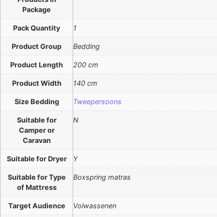
Package
Pack Quantity
1
Product Group
Bedding
Product Length
200 cm
Product Width
140 cm
Size Bedding
Tweepersoons
Suitable for
N
Camper or
Caravan
Suitable for Dryer
Y
Suitable for Type
Boxspring matras
of Mattress
Target Audience
Volwassenen