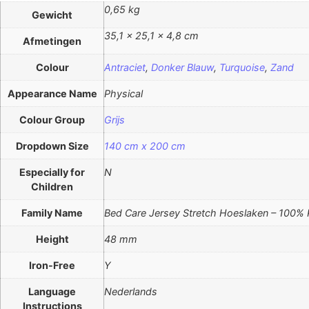
0,65 kg
Gewicht
35,1 × 25,1 × 4,8 cm
Afmetingen
Colour
Antraciet
,
Donker Blauw
,
Turquoise
,
Zand
Appearance Name
Physical
Colour Group
Grijs
Dropdown Size
140 cm x 200 cm
Especially for
N
Children
Family Name
Bed Care Jersey Stretch Hoeslaken – 100%
Height
48 mm
Iron-Free
Y
Language
Nederlands
Instructions