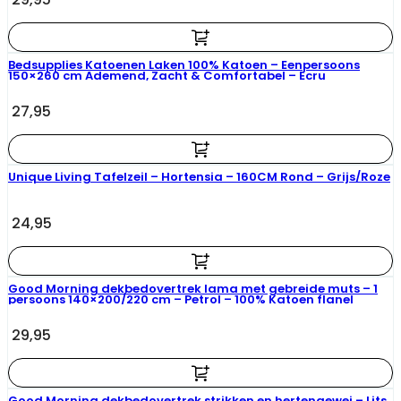
Bedsupplies Katoenen Laken 100% Katoen – Eenpersoons
150×260 cm Ademend, Zacht & Comfortabel – Ecru
27,95
Unique Living Tafelzeil – Hortensia – 160CM Rond – Grijs/Roze
24,95
Good Morning dekbedovertrek lama met gebreide muts – 1
persoons 140×200/220 cm – Petrol – 100% Katoen flanel
29,95
Good Morning dekbedovertrek strikken en hertengewei – Lits