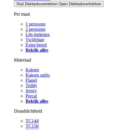
Sluit Dekbedovertrekken
Open Dekbedovertrekken
Per maat
1 persoons
2 persoons
Lits-jumeaux
Twijfelaar
Extra breed
Bekijk alles
Materiaal
Katoen
Katoen satijn
Flanel
Teddy
Jersey
Percal
Bekijk alles
Draaddichtheid
TC144
TC150