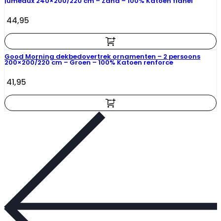
jumeaux 240×200/220 cm – Zand – 100% Katoen flanel
44,95
Good Morning dekbedovertrek ornamenten – 2 persoons
200×200/220 cm – Groen – 100% Katoen renforce
41,95