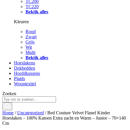
TC200
TC220
Bekijk alles
Kleuren
Rood
Zwart
Grijs
Wit
Multi
Bekijk alles
Hoeslakens
Dekbedden
Hoofdkussens
Plaids
Woontextiel
Zoeken
Home
/
Uncategorized
/ Bed Couture Velvet Flanel Kinder
Hoeslaken – 100% Katoen Extra zacht en Warm – Junior – 70×140
Cm