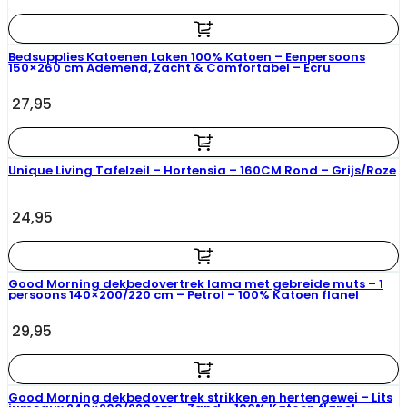
Bedsupplies Katoenen Laken 100% Katoen – Eenpersoons
150×260 cm Ademend, Zacht & Comfortabel – Ecru
27,95
Unique Living Tafelzeil – Hortensia – 160CM Rond – Grijs/Roze
24,95
Good Morning dekbedovertrek lama met gebreide muts – 1
persoons 140×200/220 cm – Petrol – 100% Katoen flanel
29,95
Good Morning dekbedovertrek strikken en hertengewei – Lits