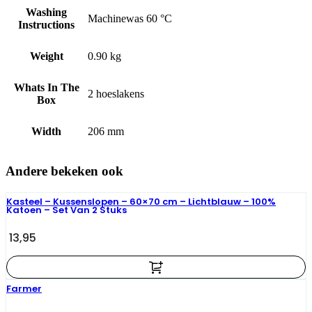
Washing
Machinewas 60 °C
Instructions
Weight
0.90 kg
Whats In The
2 hoeslakens
Box
Width
206 mm
Andere bekeken ook
Kasteel – Kussenslopen – 60×70 cm – Lichtblauw – 100%
Katoen – Set Van 2 Stuks
13,95
Farmer